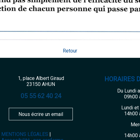
Retour
1, place Albert Giraud
HORAIRES 
23150 AHUN
Du Lundi 
05 55 62 40 24
09h00 
Lundi et
14h00 
Nous écrire un email
Mer
MENTIONS LÉGALES
14h00 