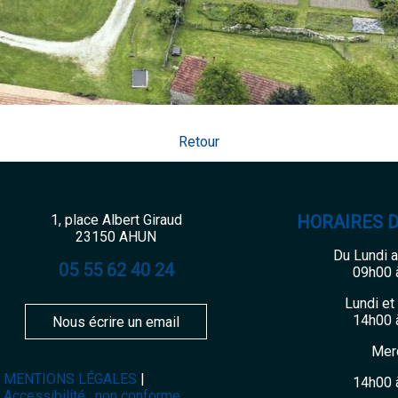
Retour
1, place Albert Giraud
HORAIRES 
23150 AHUN
Du Lundi 
05 55 62 40 24
09h00 
Lundi et
14h00 
Nous écrire un email
Mer
MENTIONS LÉGALES
14h00 
Accessibilité : non conforme