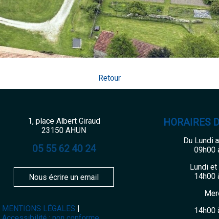
Retour
1, place Albert Giraud
HORAIRES 
23150 AHUN
Du Lundi 
05 55 62 40 24
09h00 
Lundi et
14h00 
Nous écrire un email
Mer
MENTIONS LÉGALES
14h00 
Accessibilité : non conforme